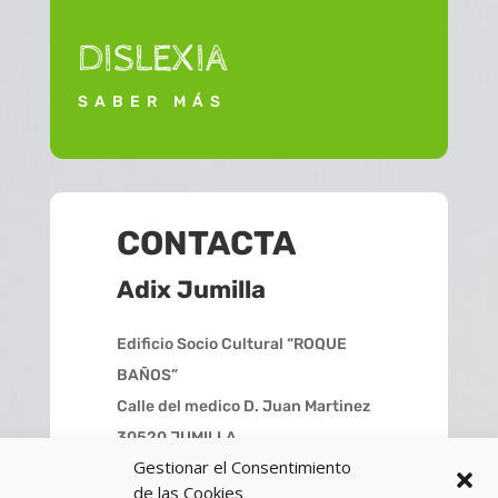
DISLEXIA
SABER MÁS
CONTACTA
Adix Jumilla
Edificio Socio Cultural “ROQUE
BAÑOS”
Calle del medico D. Juan Martinez
30520 JUMILLA
Gestionar el Consentimiento
Telfno.:
744 48 52 38
de las Cookies