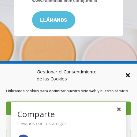
www.facebook.com/adixjumilla
LLÁMANOS
Gestionar el Consentimiento
Seguir
de las Cookies
Utilizamos cookies para optimizar nuestro sitio web y nuestro servicio.
Aviso Legal y Privacidad
Acepto
Comparte
Politica de Cookies
Denegado
Llévanos con tus amigos
Adix Jumilla / 2021
Preferencias